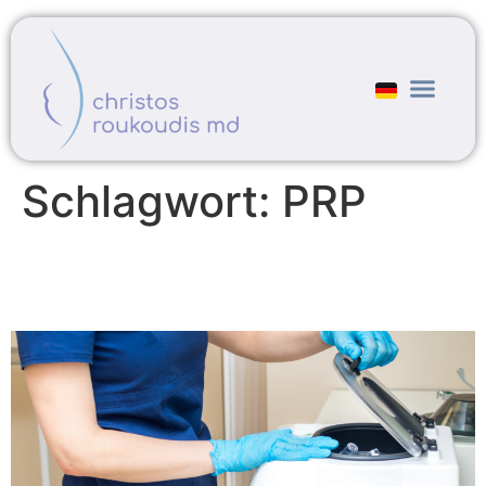
Schlagwort:
PRP
Eierstockverjüngung – neue
Behandlungsmöglichkeit in der
Kinderwunschbehandlung