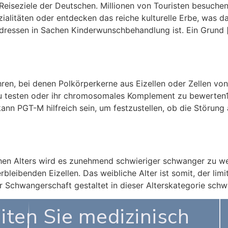
n Reiseziele der Deutschen. Millionen von Touristen besuche
alitäten oder entdecken das reiche kulturelle Erbe, was da
Adressen in Sachen Kinderwunschbehandlung ist. Ein Grund 
einer Kinderwunschbehandlung
hren, bei denen Polkörperkerne aus Eizellen oder Zellen 
u testen oder ihr chromosomales Komplement zu bewerten
kann PGT-M hilfreich sein, um festzustellen, ob die Störung
Alter und Kinderwunsch „Mit der richtigen S
chen Alters wird es zunehmend schwieriger schwanger zu w
rbleibenden Eizellen. Das weibliche Alter ist somit, der limi
 Schwangerschaft gestaltet in dieser Alterskategorie schwi
iten Sie medizinisch