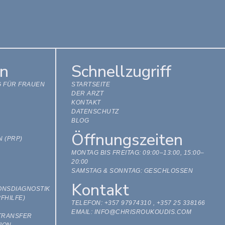
n
Schnellzugriff
 FÜR FRAUEN
STARTSEITE
DER ARZT
KONTAKT
DATENSCHUTZ
BLOG
Öffnungszeiten
 (PRP)
MONTAG BIS FREITAG: 09:00–13:00, 15:00–
20:00
SAMSTAG & SONNTAG: GESCHLOSSEN
Kontakt
ONSDIAGNOSTIK
FHILFE)
TELEFON: +357 97974310 , +357 25 338166
EMAIL: INFO@CHRISROUKOUDIS.COM
TRANSFER
ION