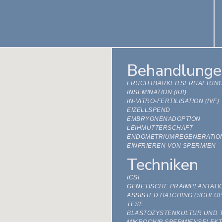
Behandlunge
FRUCHTBARKEITSERHALTUNG
INSEMINATION (IUI)
IN-VITRO-FERTILISATION (IVF)
EIZELLSPEND
EMBRYONENADOPTION
LEIHMUTTERSCHAFT
ENDOMETRIUMREGENERATION
EINFRIEREN VON SPERMIEN
Techniken
ICSI
GENETISCHE PRÄIMPLANTATI
ASSISTED HATCHING (SCHLÜP
TESE
BLASTOZYSTENKULTUR UND 
MIKROCHIP SPERMIENSELEKT