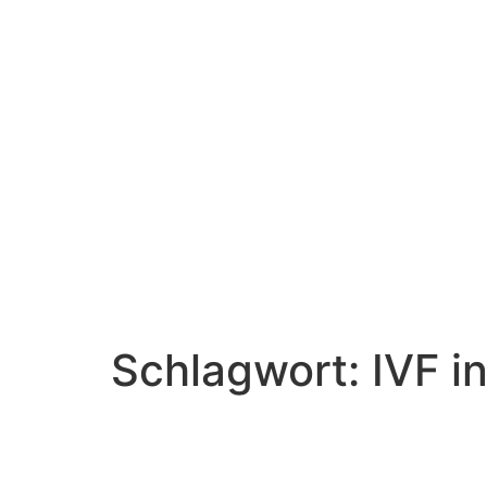
Schlagwort:
IVF i
Griechenland – Ein Top-Reisezie